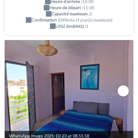
Heure d'arrivée :
13:00
Heure de départ :
11:00
Capacité maximum :
2
Confirmation :
Différée (3 jour(s) maximum)
Lit(s) double(s) :
1
WhatsApp Image 2025-10-23 at 08.55.58