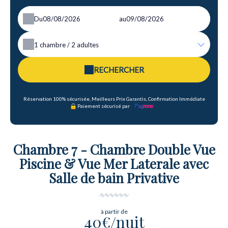
Du
au
1
chambre /
2
adultes
RECHERCHER
Réservation 100% sécurisée, Meilleurs Prix Garantis, Confirmation Immédiate
Paiement sécurisé par
Chambre 7 - Chambre Double Vue
Piscine & Vue Mer Laterale avec
Salle de bain Privative
à partir de
40€/nuit