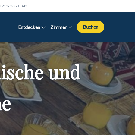
+212623803342
Buchen
Entdecken
Zimmer
nische und
he