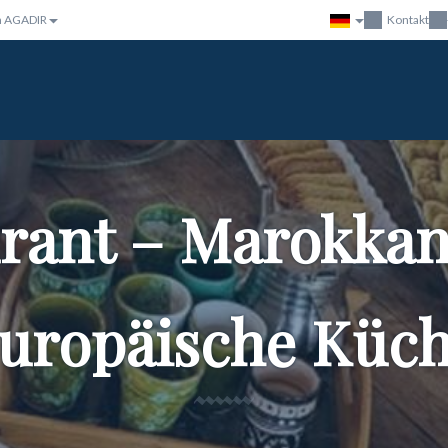
n AGADIR
Kontakt
urant – Marokka
uropäische Küc