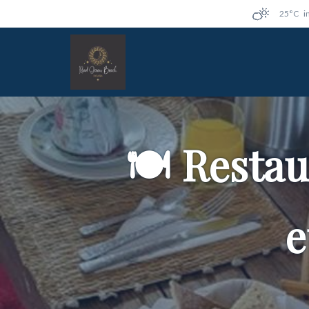
25°C
i
🍽️ Resta
e